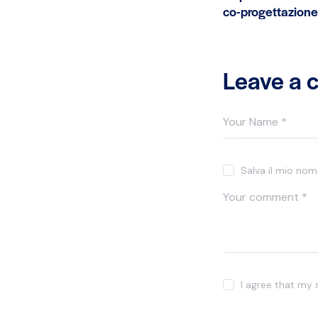
co-progettazione
Leave a
Salva il mio no
I agree that my