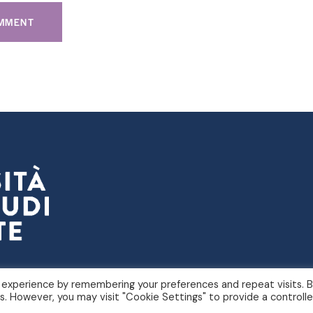
nto di Scienze Politiche e Sociali
 experience by remembering your preferences and repeat visits. 
IVA 00211830328 – C.F. 80013890324 – P.E.C. ateneo@pec.uni
es. However, you may visit "Cookie Settings" to provide a controll