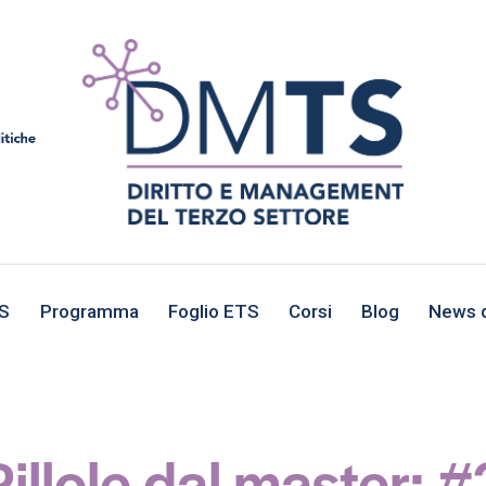
TS
Programma
Foglio ETS
Corsi
Blog
News d
Pillole dal master: #