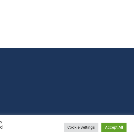
By
ts.it |
Privacy Policy
ed
Cookie Settings
Accept All