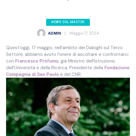
NEWS DEL MASTER
ADMIN
Maggio 17, 2024
Quest’oggi, 17 maggio, nell’ambito dei Dialoghi sul Terzo
Settore, abbiamo avuto l’onere di ascoltare e confrontarci
con
, già Ministro dell’Istruzione,
Francesco Profumo
dell’Università e della Ricerca, Presidente della
Fondazione
e del CNR.
Compagnia di San Paolo