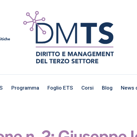
TS
Programma
Foglio ETS
Corsi
Blog
News d
one n. 2: Giuseppe I