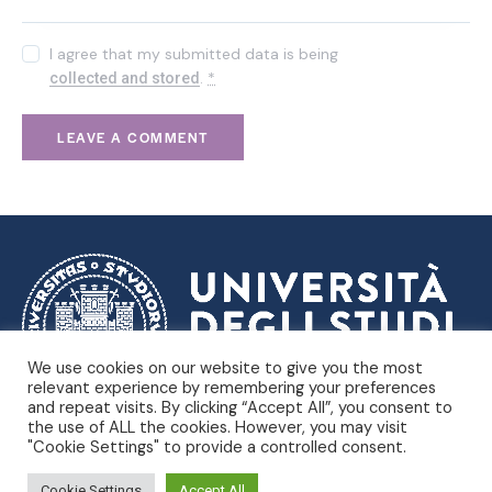
I agree that my submitted data is being
.
*
collected and stored
We use cookies on our website to give you the most
relevant experience by remembering your preferences
and repeat visits. By clicking “Accept All”, you consent to
Dipartimento di Scienze
Università degli Studi di Trieste |
the use of ALL the cookies. However, you may visit
Politiche e Sociali
"Cookie Settings" to provide a controlled consent.
Piazzale Europa, 1 – Trieste, Italia – P.IVA 00211830328 –
C.F. 80013890324 – P.E.C. ateneo@pec.units.it |
Privacy
Cookie Settings
Accept All