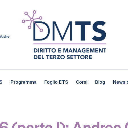
TS
Programma
Foglio ETS
Corsi
Blog
News d
6 (parte I): Andrea