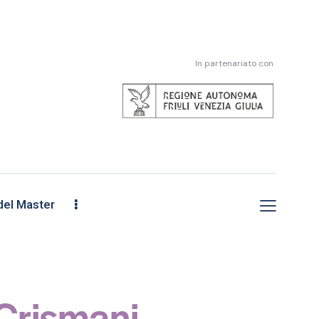
In partenariato con
el Master
 Crismani