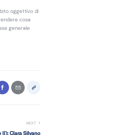
bito oggettivo di
prendere cosa
resse generale
NEXT
 II): Clara Silvano