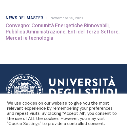
NEWS DEL MASTER
Novembre 25, 2023
Convegno: Comunità Energetiche Rinnovabili,
Pubblica Amministrazione, Enti del Terzo Settore,
Mercati e tecnologia
We use cookies on our website to give you the most
relevant experience by remembering your preferences
and repeat visits. By clicking “Accept All”, you consent to
Dipartimento di Scienze
Università degli Studi di Trieste |
the use of ALL the cookies. However, you may visit
Politiche e Sociali
"Cookie Settings" to provide a controlled consent.