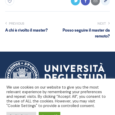
PREVIOUS
NEXT
A chi è rivolto il master?
Posso seguire il master da
remoto?
We use cookies on our website to give you the most
relevant experience by remembering your preferences
and repeat visits. By clicking “Accept All”, you consent to
Dipartimento di Scienze
Università degli Studi di Trieste |
the use of ALL the cookies. However, you may visit
Politiche e Sociali
"Cookie Settings" to provide a controlled consent.
Piazzale Europa, 1 – Trieste, Italia – P.IVA 00211830328 –